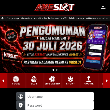
ine Terpercaya | Menerima deposit pulsa Telkomsel dan XL | Selalu memperhatikan nomor rekening tujua
TOGEL
SLOT
LIVE CASINO
SPORT
ARCADE
SABU