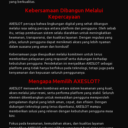
yang berkualitas.
Kebersamaan Dibangun Melalui
Kepercayaan
AXESLOT percaya bahwa lingkungan digital yang sehat dibangun
melalui rasa saling percaya antara platform dan pengguna. Oleh sebab
itu, setiap pembaruan sistem selalu diarahkan untuk meningkatkan
keamanan, transparansi, dan kualitas layanan. Dengan regulasi yang
jelas, seluruh pengguna dapat menikmati akses yang lebih nyaman
dalam suasana yang aman dan kondusif.
Kebersamaan juga diwujudkan melalui komitmen untuk terus
memberikan pelayanan yang responsif serta dukungan terhadap
kebutuhan pengguna. Pendekatan ini menjadikan AXESLOT sebagai
platform yang tidak hanya berfokus pada teknologi, tetapi juga pada
kenyamanan dan kepuasan seluruh penggunanya.
Mengapa Memilih AXESLOT?
AXESLOT menawarkan kombinasi antara sistem keamanan yang kuat,
akses melalui jalur resmi, serta performa platform yang stabil. Seluruh
elemen dikembangkan untuk memastikan pengguna memperoleh
pengalaman digital yang lebih aman, cepat, dan efisien. Dengan
dukungan teknologi yang terus diperbarui, AXESLOT mampu
memberikan solusi yang relevan dengan kebutuhan pengguna masa
kini.
Fokus pada keamanan, kemudahan akses, dan kualitas layanan
menjadikan AXESLOT sebagai pilihan yang tepat bagi siapa saja yang