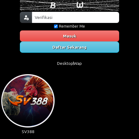
Remember Me
Masuk
Daftar Sekarang
Desktop
Wap
SV388