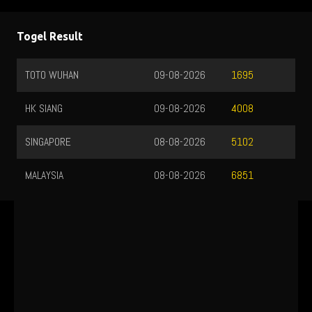
Togel Result
TOTO WUHAN
09-08-2026
1695
HK SIANG
09-08-2026
4008
SINGAPORE
08-08-2026
5102
MALAYSIA
08-08-2026
6851