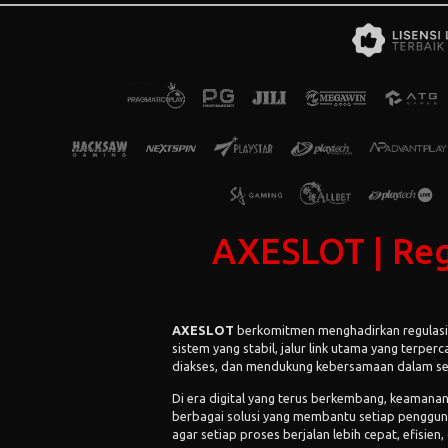
AXESLOT | Reg
AXESLOT
berkomitmen menghadirkan regulas
sistem yang stabil, jalur link utama yang terpe
diakses, dan mendukung kebersamaan dalam seti
Di era digital yang terus berkembang, keamana
berbagai solusi yang membantu setiap penggun
agar setiap proses berjalan lebih cepat, efisi