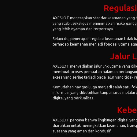
Regulasi
AXESLOT menerapkan standar keamanan yang ter
yang stabil sekaligus meminimalkan risiko ga
yang lebih nyaman dan terpercaya.
Selain itu, penerapan regulasi keamanan tidak 
terhadap keamanan menjadi fondasi utama agar
Jalur 
AXESLOT menyediakan jalur link utama yang dik
membuat proses pemuatan halaman berlangsung
akses yang sering terjadi pada jalur yang tidak r
Kemudahan navigasi juga menjadi salah satu 
informasi yang dibutuhkan tanpa harus melalui
digital yang berkualitas.
Kebe
AXESLOT percaya bahwa lingkungan digital yang 
diarahkan untuk meningkatkan keamanan, transpa
suasana yang aman dan kondusif.