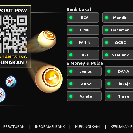
Bank Lokal
BCA
Mandiri
CIMB
Danamon
PANIN
OCBC
BSI
SeaBank
E Money & Pulsa
Jenius
DANA
GOPAY
LinkAja
Axiata
Three
PERATURAN
|
INFORMASI BANK
|
HUBUNGI KAMI
|
KEBIJAKAN P