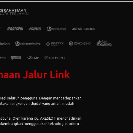
aan Jalur Link
bagi seluruh pengguna. Dengan mengedepankan
iptakan lingkungan digital yang aman, mudah
engguna. Oleh karena itu, AXESLOT menghadirkan
m dikembangkan menggunakan teknologi modern