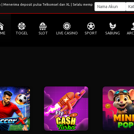
rima deposit pulsa Telkomsel dan XL | Selalu memperhatikan nomor rekening tujuan d
ME
TOGEL
SLOT
LIVE CASINO
SPORT
SABUNG
ARC