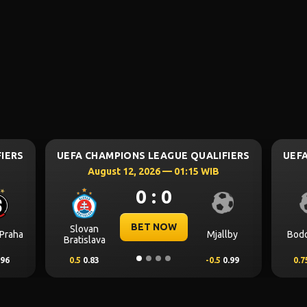
IERS
UEFA CHAMPIONS LEAGUE QUALIFIERS
UEF
August 12, 2026 — 01:15 WIB
0 : 0
BET NOW
Slovan
 Praha
Mjallby
Bodo
Bratislava
.96
0.5
0.83
-0.5
0.99
0.7