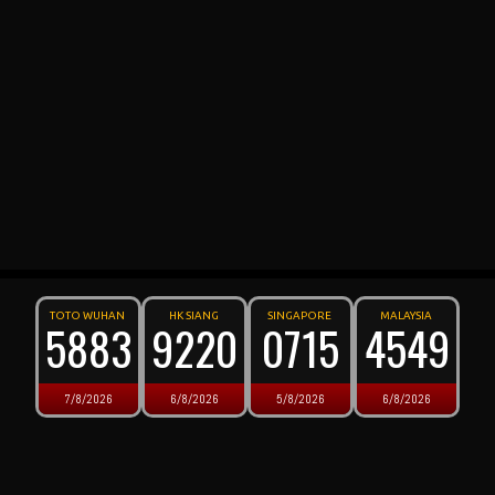
TOTO WUHAN
HK SIANG
SINGAPORE
MALAYSIA
5883
9220
0715
4549
7/8/2026
6/8/2026
5/8/2026
6/8/2026