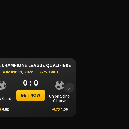
A CHAMPIONS LEAGUE QUALIFIERS
August 11, 2026 — 22:59 WIB
0 : 0
Next
BET NOW
Union Saint-
 Glimt
Gilloise
5
0.82
-0.75
1.00